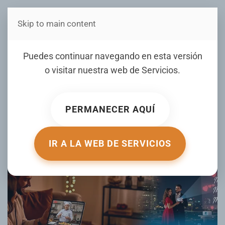
Skip to main content
Estás en Telenord Medios
Profeco da consejos para
Puedes continuar navegando en esta versión
tener un Día de San
o visitar nuestra web de
Servicios
.
Valentín responsable con
las finanzas
PERMANECER AQUÍ
ESCRITO POR INFOBAE.COM EL
14 FEBRERO 2026
. PUBLICADO
EN
TU DINERO
.
IR A LA WEB DE SERVICIOS