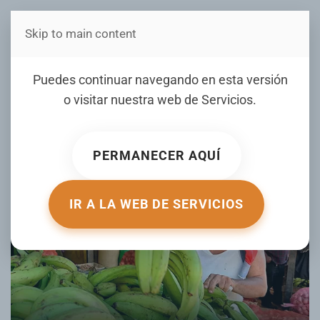
Skip to main content
Estás en Telenord Medios
Vivir en RD: más caro por
Puedes continuar navegando en esta versión
servicios y por alimentos
o visitar nuestra web de
Servicios
.
ESCRITO POR ELCARIBE.COM.DO EL
28 ENERO 2026
.
PUBLICADO EN
TU DINERO
.
PERMANECER AQUÍ
IR A LA WEB DE SERVICIOS