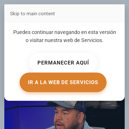
Skip to main content
Estás en Telenord Medios
Engels Lizardo critica la
Puedes continuar navegando en esta versión
“cualquierizacion” del
o visitar nuestra web de
Servicios
.
periodismo y de los medios
digitales
PERMANECER AQUÍ
ESCRITO POR TELENORD.COM.DO EL
10 ENERO 2026
.
PUBLICADO EN
FARANDULA
.
IR A LA WEB DE SERVICIOS