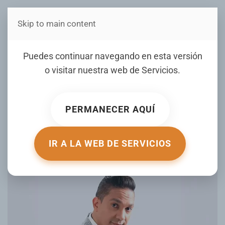
Skip to main content
Estás en Telenord Medios
Roberto Neris; del
Puedes continuar navegando en esta versión
mercadeo a la
o visitar nuestra web de
Servicios
.
comunicación, la historia
de un creador que fabricó
PERMANECER AQUÍ
sus propias oportunidades
IR A LA WEB DE SERVICIOS
ESCRITO POR ELJAYA.COM EL
02 DICIEMBRE 2025
.
PUBLICADO EN
FARANDULA
.