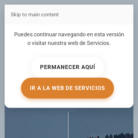
Skip to main content
Estás en Telenord Medios
VIDEO: Decenas de
Puedes continuar navegando en esta versión
pescadores quedan
o visitar nuestra web de
Servicios
.
varados sobre el hielo tras
resquebrajarse la
PERMANECER AQUÍ
superficie
IR A LA WEB DE SERVICIOS
ESCRITO POR ACTUALIDAD.RT.COM EL
04 FEBRERO 2026
.
PUBLICADO EN
DE TODO UN POCO
.