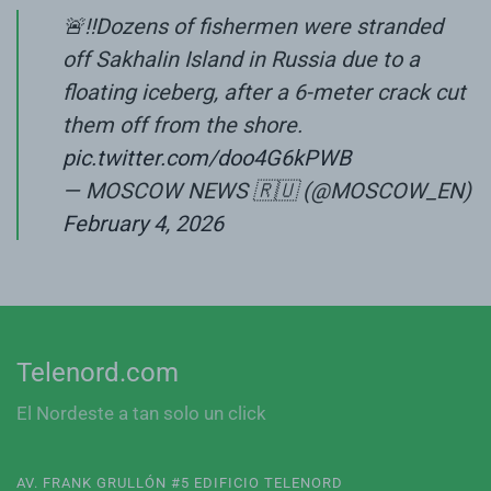
🚨‼️Dozens of fishermen were stranded
off Sakhalin Island in Russia due to a
floating iceberg, after a 6-meter crack cut
them off from the shore.
pic.twitter.com/doo4G6kPWB
— MOSCOW NEWS 🇷🇺 (@MOSCOW_EN)
February 4, 2026
Telenord.com
El Nordeste a tan solo un click
AV. FRANK GRULLÓN #5 EDIFICIO TELENORD