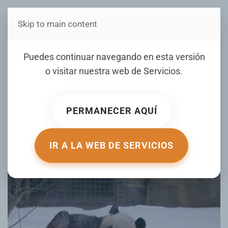
Skip to main content
Estás en Telenord Medios
VIDEO: Pandas viven su
Puedes continuar navegando en esta versión
mejor momento en medio
o visitar nuestra web de
Servicios
.
de fuerte tormenta invernal
en EE.UU.
PERMANECER AQUÍ
ESCRITO POR ACTUALIDAD.RT.COM EL
27 ENERO 2026
.
PUBLICADO EN
DE TODO UN POCO
.
IR A LA WEB DE SERVICIOS