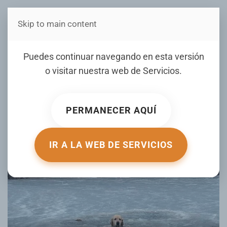
Skip to main content
Estás en Telenord Medios
VIDEO: Dramático rescate
Puedes continuar navegando en esta versión
de un perro atrapado en un
o visitar nuestra web de
Servicios
.
estanque helado
PERMANECER AQUÍ
ESCRITO POR ACTUALIDAD.RT.COM EL
03 ENERO 2026
.
PUBLICADO EN
DE TODO UN POCO
.
IR A LA WEB DE SERVICIOS