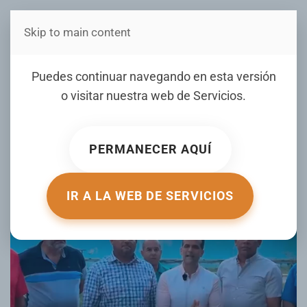
Skip to main content
Estás en Telenord Medios
INAPA anuncia medidas
Puedes continuar navegando en esta versión
para restablecer el servicio
o visitar nuestra web de
Servicios
.
de agua en Cenoví
PERMANECER AQUÍ
ESCRITO POR NOTICIERO TELENORD EL
11 JUNIO 2026
.
PUBLICADO EN
NOTICIERO TELENORD
.
IR A LA WEB DE SERVICIOS