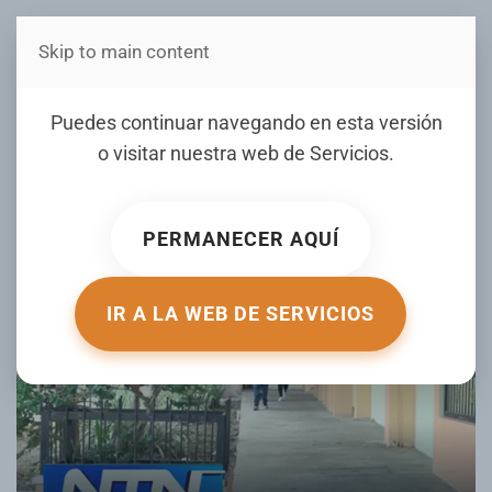
Skip to main content
Estás en Telenord Medios
FAPROUASD levanta paro
Puedes continuar navegando en esta versión
tras acuerdo
o visitar nuestra web de
Servicios
.
ESCRITO POR NOTICIERO TELENORD EL
23 SEPTIEMBRE 2025
.
PUBLICADO EN
NOTICIERO TELENORD
.
PERMANECER AQUÍ
IR A LA WEB DE SERVICIOS