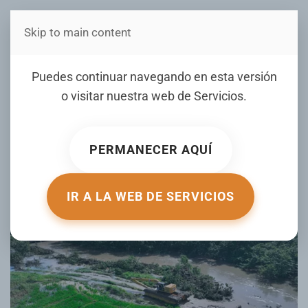
Skip to main content
Estás en Telenord Medios
INDRHI avanza dragado del
Puedes continuar navegando en esta versión
drenaje Pontón en Cotuí;
o visitar nuestra web de
Servicios
.
beneficia 36,000 tareas
arroceras
PERMANECER AQUÍ
ESCRITO POR NOTICIERO TELENORD EL
03 MARZO 2026
.
PUBLICADO EN
LOCALES
.
IR A LA WEB DE SERVICIOS