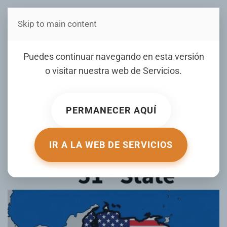
Skip to main content
Estás en Telenord Medios
Puedes continuar navegando en esta versión
Trump llama "Estado 51" a
o visitar nuestra web de
Servicios
.
Venezuela en una publicación en
sus redes sociales
PERMANECER AQUÍ
ESCRITO POR DIARIOLIBRE.COM EL
02 AGOSTO 2026
.
PUBLICADO EN
INTERNACIONALES
.
IR A LA WEB DE SERVICIOS