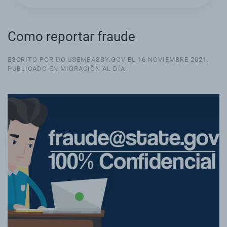
Como reportar fraude
ESCRITO POR DO.USEMBASSY.GOV EL
16 NOVIEMBRE 2021
.
PUBLICADO EN
MIGRACIÓN AL DÍA
.