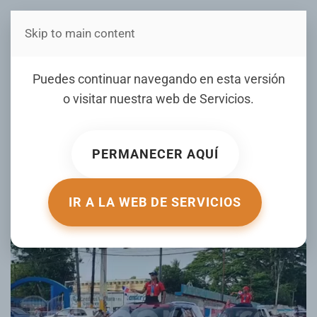
Skip to main content
Estás en Telenord Medios
Puedes continuar navegando en esta versión
Caravana de recibimiento para la
o visitar nuestra web de
Servicios
.
campeona Ana Rosa García en San
Francisco de Macorís
PERMANECER AQUÍ
ESCRITO POR JOHANNY PAULINO EL
30 JULIO 2026
.
PUBLICADO EN
LOCALES
.
IR A LA WEB DE SERVICIOS