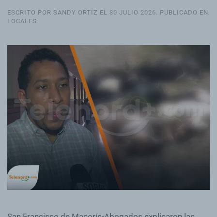
ESCRITO POR SANDY ORTIZ EL
30 JULIO 2026
. PUBLICADO EN
LOCALES
.
San Francisco de Macorís-Abogados explicaron las