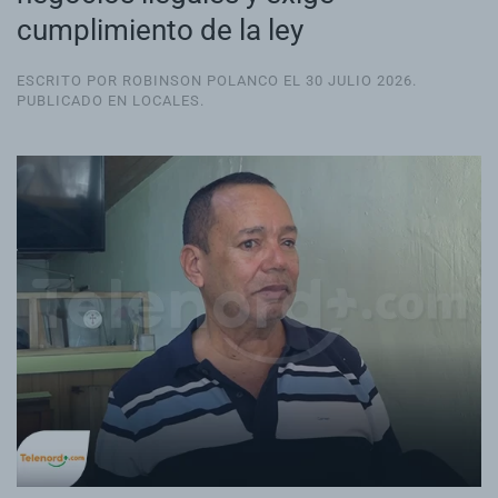
cumplimiento de la ley
ESCRITO POR ROBINSON POLANCO EL
30 JULIO 2026
.
PUBLICADO EN
LOCALES
.