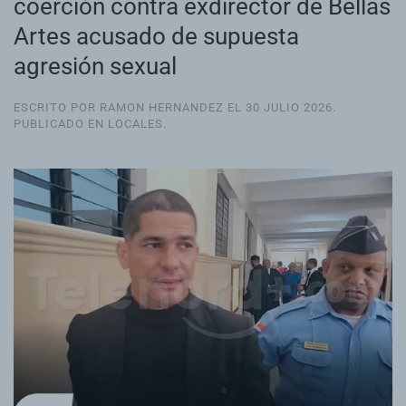
coerción contra exdirector de Bellas
Artes acusado de supuesta
agresión sexual
ESCRITO POR RAMON HERNANDEZ EL
30 JULIO 2026
.
PUBLICADO EN
LOCALES
.