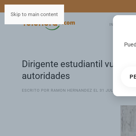
MEDIOS
SERVICIOS
Skip to main content
INICIO
GA
Pued
Dirigente estudiantil vuelve 
autoridades
P
ESCRITO POR RAMON HERNANDEZ EL
31 JULIO 2026
. P