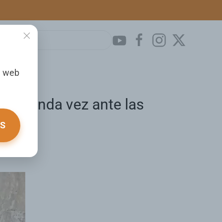
a web
or segunda vez ante las
OS