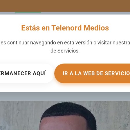
LERIA
NOTICIAS
CANALES
SECCIONES
NOSOTROS
Estás en Telenord Medios
es continuar navegando en esta versión o visitar nuestr
de
Servicios
.
a quedar en libertad tras acudir p
ERMANECER AQUÍ
IR A LA WEB DE SERVICI
UBLICADO EN
LOCALES
.