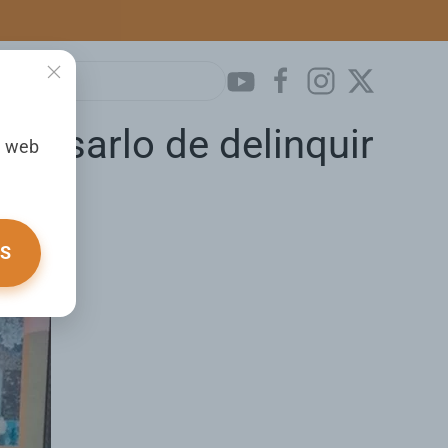
cusarlo de delinquir
a web
OS