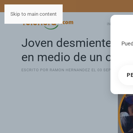
MEDIOS
SERVICIOS
Skip to main content
INICIO
GA
Joven desmiente a co
Pued
en medio de un opera
ESCRITO POR RAMON HERNANDEZ EL
03 SEPTIEMBRE 2
P