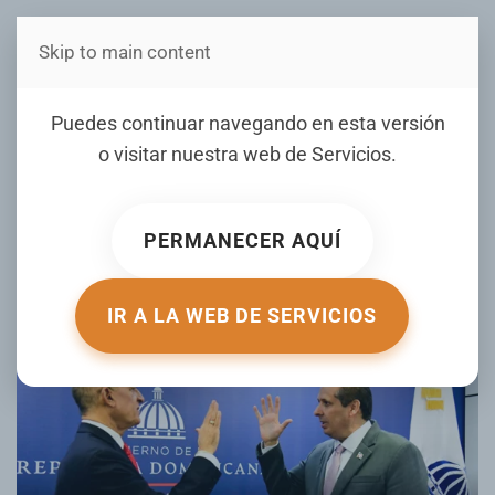
Skip to main content
Estás en Telenord Medios
Juramentan a José Luis
Puedes continuar navegando en esta versión
López Pérez como nuevo
o visitar nuestra web de
Servicios
.
director de Promese/CAL
PERMANECER AQUÍ
ESCRITO POR LISTINDIARIO.COM EL
02 SEPTIEMBRE 2025
.
PUBLICADO EN
NACIONALES
.
IR A LA WEB DE SERVICIOS