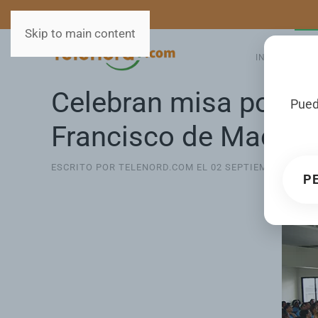
MEDIOS
SERVICIOS
Skip to main content
INICIO
GA
Celebran misa por el
Pued
Francisco de Macorí
ESCRITO POR TELENORD.COM EL
02 SEPTIEMBRE 2025
.
P