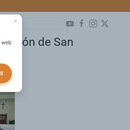
ndación de San
a web
OS