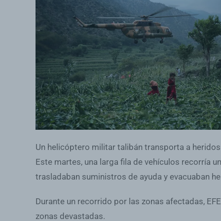
Un helicóptero militar talibán transporta a herido
Este martes, una larga fila de vehículos recorría 
trasladaban suministros de ayuda y evacuaban her
Durante un recorrido por las zonas afectadas, EFE
zonas devastadas.