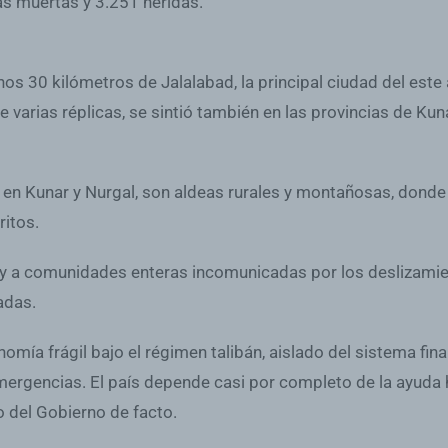
s muertas y 3.251 heridas.
unos 30 kilómetros de Jalalabad, la principal ciudad del est
e varias réplicas, se sintió también en las provincias de Kun
n Kunar y Nurgal, son aldeas rurales y montañosas, donde 
ritos.
r y a comunidades enteras incomunicadas por los deslizamie
adas.
omía frágil bajo el régimen talibán, aislado del sistema fin
emergencias. El país depende casi por completo de la ayuda 
o del Gobierno de facto.