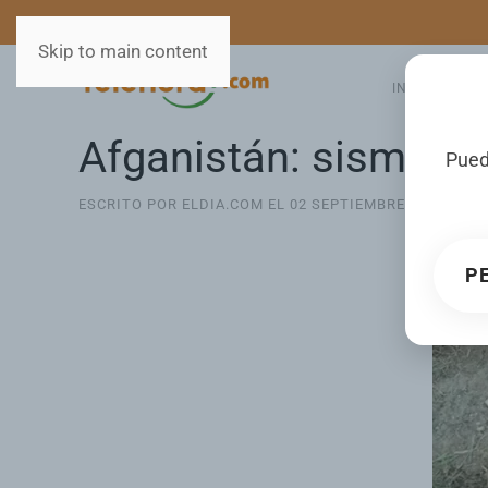
MEDIOS
SERVICIOS
Skip to main content
INICIO
GA
Afganistán: sismo de
Pued
ESCRITO POR ELDIA.COM EL
02 SEPTIEMBRE 2025
. PUB
P