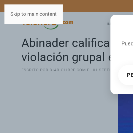
MEDIOS
SERVICIOS
Skip to main content
INICIO
GA
Abinader califica de 
Pued
violación grupal en V
ESCRITO POR DÍARIOLIBRE.COM EL
01 SEPTIEMBRE 202
P