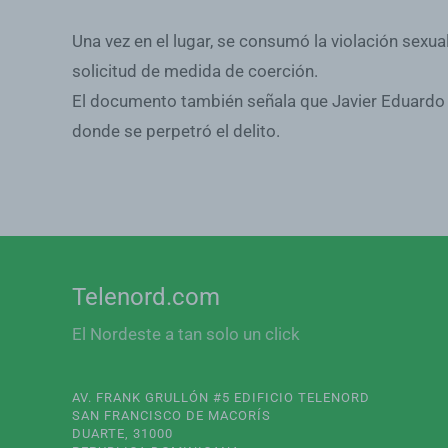
Una vez en el lugar, se consumó la violación sexua
solicitud de medida de coerción.
El documento también señala que Javier Eduardo Núñ
donde se perpetró el delito.
Telenord.com
El Nordeste a tan solo un click
AV. FRANK GRULLÓN #5 EDIFICIO TELENORD
SAN FRANCISCO DE MACORÍS
DUARTE, 31000