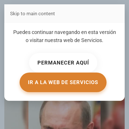
Skip to main content
Estás en Telenord Medios
El Kremlin acusa a la UE de
Puedes continuar navegando en esta versión
obstaculizar esfuerzos de
o visitar nuestra web de
Servicios
.
Trump para la paz en
Ucrania
PERMANECER AQUÍ
ESCRITO POR ELDIA.COM.DO EL
31 AGOSTO 2025
. PUBLICADO
EN
INTERNACIONALES
.
IR A LA WEB DE SERVICIOS