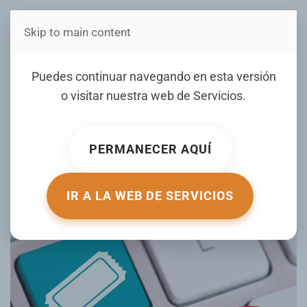
Skip to main content
Estás en Telenord Medios
¡Que no te arruinen el
Puedes continuar navegando en esta versión
concierto! Consejos para
o visitar nuestra web de
Servicios
.
no comprar boletos falsos
en línea
PERMANECER AQUÍ
ESCRITO POR DINEROENIMAGEN.COM EL
20 AGOSTO 2025
.
PUBLICADO EN
TU DINERO
.
IR A LA WEB DE SERVICIOS