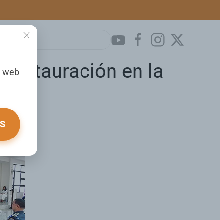
 Restauración en la
a web
OS