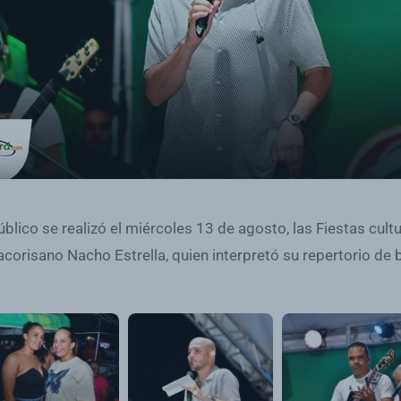
blico se realizó el miércoles 13 de agosto, las Fiestas cul
acorisano Nacho Estrella, quien interpretó su repertorio de 