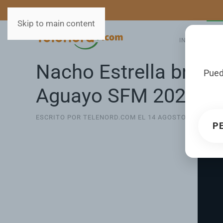
MEDIOS
SERVICIOS
Skip to main content
INICIO
GA
Nacho Estrella brinda
Pued
Aguayo SFM 2025
ESCRITO POR TELENORD.COM EL
14 AGOSTO 2025
. PU
P