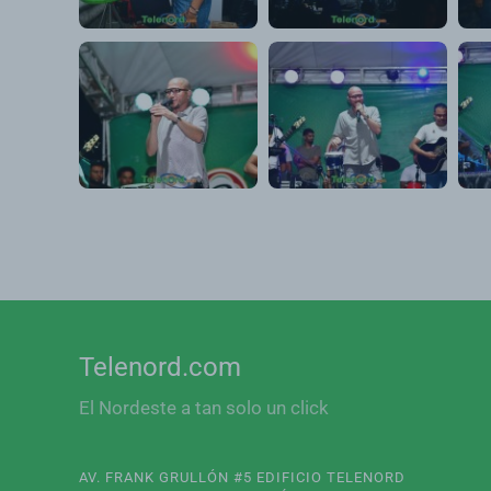
Telenord.com
El Nordeste a tan solo un click
AV. FRANK GRULLÓN #5 EDIFICIO TELENORD