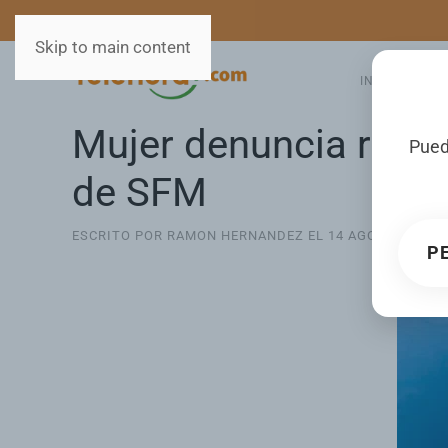
MEDIOS
SERVICIOS
Skip to main content
INICIO
GA
Mujer denuncia robo 
Pued
de SFM
ESCRITO POR RAMON HERNANDEZ EL
14 AGOSTO 2025
P