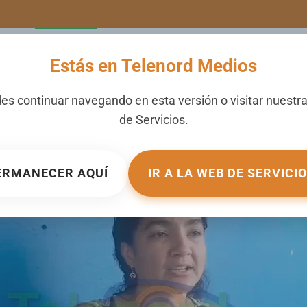
LERIA
NOTICIAS
CANALES
SECCIONES
NOSOTROS
Estás en Telenord Medios
millonario en la Urbaniza
es continuar navegando en esta versión o visitar nuestr
de
Servicios
.
. PUBLICADO EN
LOCALES
.
ERMANECER AQUÍ
IR A LA WEB DE SERVICI