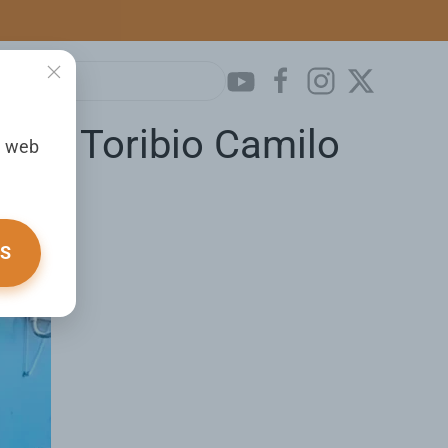
ción Toribio Camilo
a web
OS