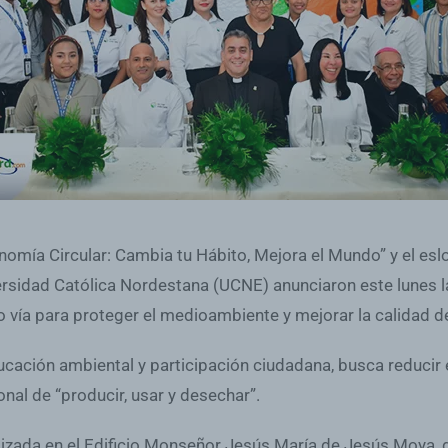
omía Circular: Cambia tu Hábito, Mejora el Mundo” y el esl
ersidad Católica Nordestana (UCNE) anunciaron este lunes l
 vía para proteger el medioambiente y mejorar la calidad de 
ación ambiental y participación ciudadana, busca reducir el 
nal de “producir, usar y desechar”.
izada en el Edificio Monseñor Jesús María de Jesús Moya, de