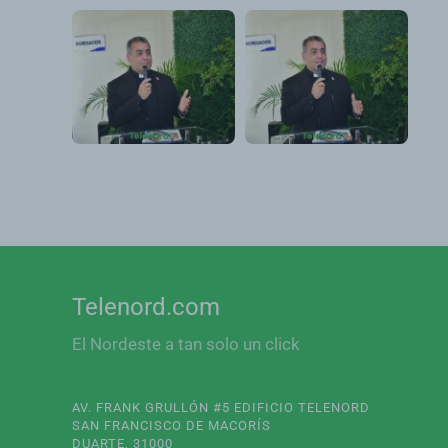
Telenord.com
El Nordeste a tan solo un click
AV. FRANK GRULLÓN #5 EDIFICIO TELENORD
SAN FRANCISCO DE MACORÍS
DUARTE, 31000