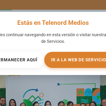
LERIA
NOTICIAS
CANALES
SECCIONES
NOSOTROS
Estás en Telenord Medios
re Limpio, Vida Sana 202
es continuar navegando en esta versión o visitar nuestr
de
Servicios
.
BLICADO EN
GALERIA
.
ERMANECER AQUÍ
IR A LA WEB DE SERVICI