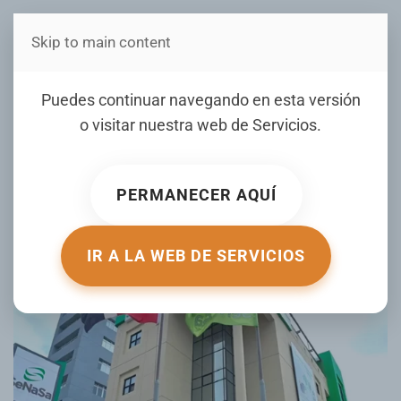
Skip to main content
Estás en Telenord Medios
SeNaSa aclara que
Puedes continuar navegando en esta versión
auditorías responden a
o visitar nuestra web de
Servicios
.
procesos regulares de
supervisión
PERMANECER AQUÍ
ESCRITO POR ELDIA.COM.DO EL
09 AGOSTO 2025
. PUBLICADO
EN
NACIONALES
.
IR A LA WEB DE SERVICIOS