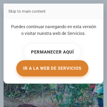
Skip to main content
Estás en Telenord Medios
Encuentra muerto a un
Puedes continuar navegando en esta versión
hombre en el sector altos
o visitar nuestra web de
Servicios
.
de la Javiela de SFM
PERMANECER AQUÍ
ESCRITO POR RAMON HERNANDEZ EL
08 AGOSTO 2025
.
PUBLICADO EN
LOCALES
.
IR A LA WEB DE SERVICIOS