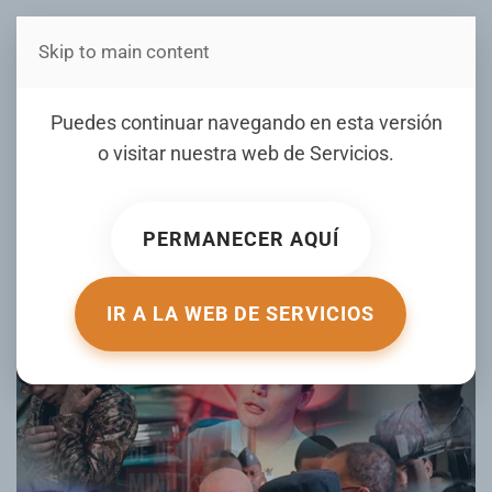
Skip to main content
Estás en Telenord Medios
Del micrófono al banquillo:
Puedes continuar navegando en esta versión
Figuras dominicanas que
o visitar nuestra web de
Servicios
.
ha sido demandadas por
difamación e injuria
PERMANECER AQUÍ
ESCRITO POR DEULTIMOMINUTO.NET EL
01 AGOSTO 2025
.
PUBLICADO EN
FARANDULA
.
IR A LA WEB DE SERVICIOS