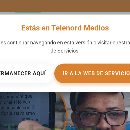
LERIA
NOTICIAS
CANALES
SECCIONES
NOSOTROS
Estás en Telenord Medios
conocidos intentan chant
es continuar navegando en esta versión o visitar nuestr
de
Servicios
.
FM
UBLICADO EN
LOCALES
.
ERMANECER AQUÍ
IR A LA WEB DE SERVICI