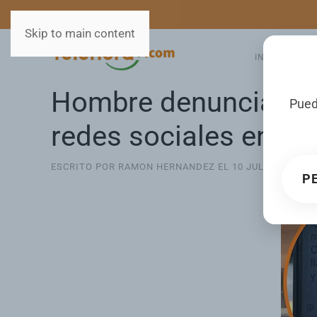
MEDIOS
SERVICIOS
Skip to main content
INICIO
GA
Hombre denuncia des
Pued
redes sociales en S
ESCRITO POR RAMON HERNANDEZ EL
10 JULIO 2025
. P
P