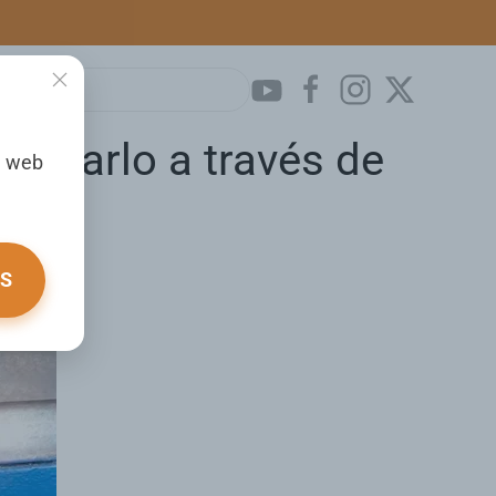
ajearlo a través de
a web
OS