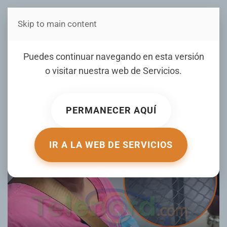
Skip to main content
Estás en Telenord Medios
Mujer denuncia un robo
Puedes continuar navegando en esta versión
dentro de su vivienda en el
o visitar nuestra web de
Servicios
.
proyecto Aguayo de SFM
PERMANECER AQUÍ
ESCRITO POR RAMON HERNANDEZ EL
07 JULIO 2025
.
PUBLICADO EN
LOCALES
.
IR A LA WEB DE SERVICIOS