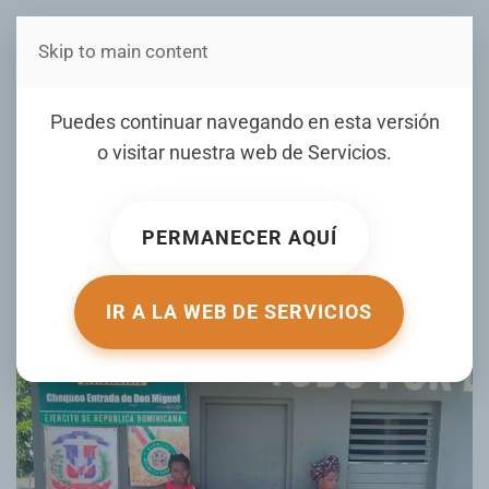
Skip to main content
Estás en Telenord Medios
Detienen haitianas
Puedes continuar navegando en esta versión
indocumentadas con 16
o visitar nuestra web de
Servicios
.
mil cigarrillos ilícitos en
Dajabón
PERMANECER AQUÍ
ESCRITO POR NOTICIASSIN.COM EL
06 JULIO 2025
.
PUBLICADO EN
NACIONALES
.
IR A LA WEB DE SERVICIOS