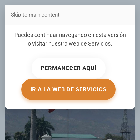
Skip to main content
Estás en Telenord Medios
Haití sin calendario
Puedes continuar navegando en esta versión
electoral a siete meses de
o visitar nuestra web de
Servicios
.
la fecha establecida para el
traspaso del poder
PERMANECER AQUÍ
ESCRITO POR DIARIOLIBRE.COM EL
04 JULIO 2025
.
PUBLICADO EN
INTERNACIONALES
.
IR A LA WEB DE SERVICIOS