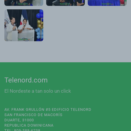
Telenord.com
El Nordeste a tan solo un click
AV. FRANK GRULLÓN #5 EDIFICIO TELENORD
SAN FRANCISCO DE MACORÍS
DUARTE, 31000
REPUBLICA DOMINICANA
TEL: 809-588-6238