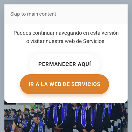
Skip to main content
Estás en Telenord Medios
Liceo Pedro Mir de Jaya
Puedes continuar navegando en esta versión
SFM celebra graduación de
o visitar nuestra web de
Servicios
.
sus estudiantes 2025
PERMANECER AQUÍ
ESCRITO POR TELENORD.COM EL
02 JULIO 2025
. PUBLICADO
EN
GALERIA
.
IR A LA WEB DE SERVICIOS