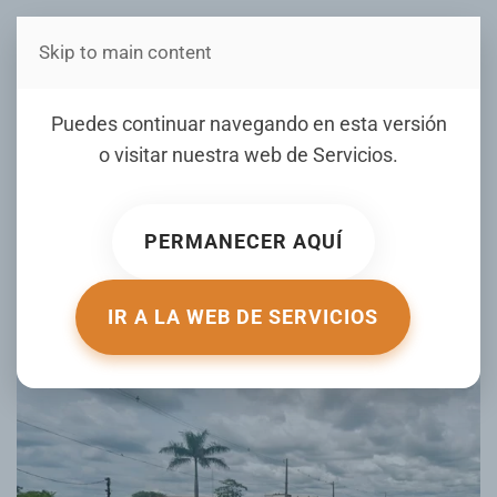
Skip to main content
Estás en Telenord Medios
La fuga que terminó en
Puedes continuar navegando en esta versión
rescate: preso queda
o visitar nuestra web de
Servicios
.
atrapado en el agujero que
cavó (FOTOS)
PERMANECER AQUÍ
ESCRITO POR ACTUALIDAD.RT EL
21 JUNIO 2025
. PUBLICADO
EN
DE TODO UN POCO
.
IR A LA WEB DE SERVICIOS