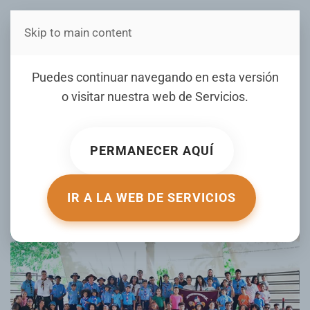
Skip to main content
Estás en Telenord Medios
Grupo Scout Rotaract 88 de
Puedes continuar navegando en esta versión
SFM celebra encuentro
o visitar nuestra web de
Servicios
.
“Aventura en Comunidad”
PERMANECER AQUÍ
ESCRITO POR TELENORD.COM EL
17 JUNIO 2025
. PUBLICADO
EN
GALERIA
.
IR A LA WEB DE SERVICIOS