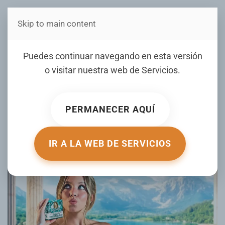
Skip to main content
Estás en Telenord Medios
Actriz de 'Euphoria' lanza
Puedes continuar navegando en esta versión
una línea de jabones
o visitar nuestra web de
Servicios
.
hechos con agua de su
baño
PERMANECER AQUÍ
ESCRITO POR ACTUALIDAD.RT.COM EL
30 MAY 2025
.
PUBLICADO EN
DE TODO UN POCO
.
IR A LA WEB DE SERVICIOS