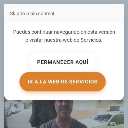
Skip to main content
Estás en Telenord Medios
Dirigente PLD valora
Puedes continuar navegando en esta versión
acuerdos firmados en RD y
o visitar nuestra web de
Servicios
.
Kenia para para apoyar
agentes en la Misión Multin
PERMANECER AQUÍ
ESCRITO POR NOTICIERO TELENORD EL
13 MAY 2025
.
PUBLICADO EN
NOTICIERO TELENORD
.
IR A LA WEB DE SERVICIOS