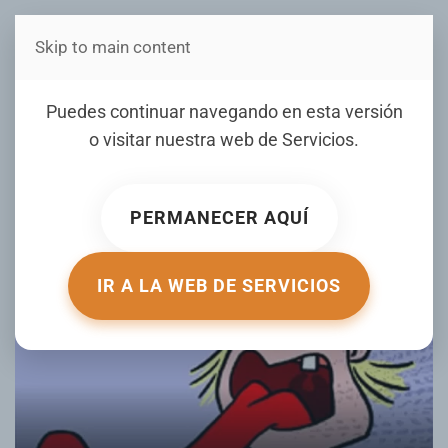
Skip to main content
Estás en Telenord Medios
CONTROLAR LOS
Puedes continuar navegando en esta versión
DESLENGUADOS
o visitar nuestra web de
Servicios
.
ESCRITO POR NOTICIERO TELENORD EL
06 MAY 2025
.
PUBLICADO EN
OPINIÓN LOCAL
.
PERMANECER AQUÍ
IR A LA WEB DE SERVICIOS