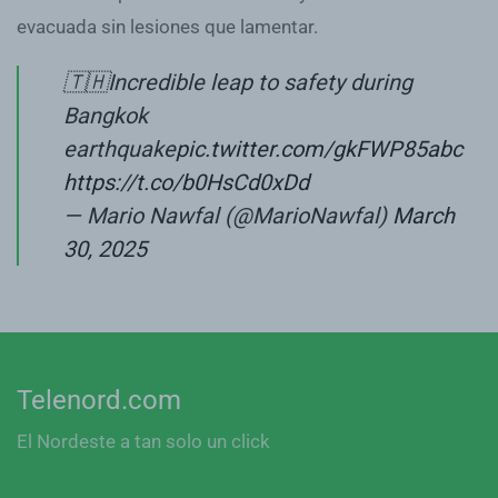
evacuada sin lesiones que lamentar.
🇹🇭Incredible leap to safety during
Bangkok
earthquake
pic.twitter.com/gkFWP85abc
https://t.co/b0HsCd0xDd
— Mario Nawfal (@MarioNawfal)
March
30, 2025
Telenord.com
El Nordeste a tan solo un click