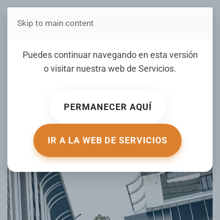
Skip to main content
Estás en Telenord Medios
VIDEO: Salta entre dos
Puedes continuar navegando en esta versión
rascacielos para salvar a
o visitar nuestra web de
Servicios
.
su familia durante el sismo
en Tailandia
PERMANECER AQUÍ
ESCRITO POR ACTUALIDAD.RT.COM EL
04 ABRIL 2025
.
PUBLICADO EN
DE TODO UN POCO
.
IR A LA WEB DE SERVICIOS