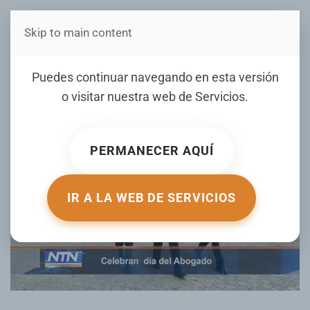
Skip to main content
Estás en Telenord Medios
Celebran día del Abogado
Puedes continuar navegando en esta versión
o visitar nuestra web de
Servicios
.
ESCRITO POR NOTICIERO TELENORD EL
03 FEBRERO 2025
.
PUBLICADO EN
NOTICIERO TELENORD
.
PERMANECER AQUÍ
IR A LA WEB DE SERVICIOS