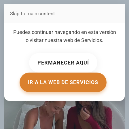
Skip to main content
Estás en Telenord Medios
9 alimentos
Puedes continuar navegando en esta versión
antiinflamatorios que
o visitar nuestra web de
Servicios
.
deshinchan y protegen la
salud digestiva
PERMANECER AQUÍ
ESCRITO POR ES-US.VIDA-ESTILO.YAHOO.COM EL
17 ENERO
2025
. PUBLICADO EN
MUJER DE HOY
.
IR A LA WEB DE SERVICIOS