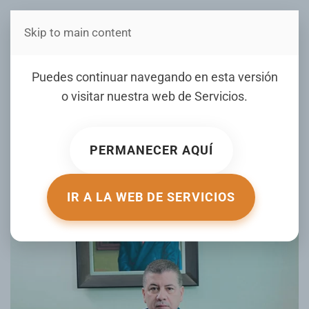
Skip to main content
Estás en Telenord Medios
César Fernández critica
Puedes continuar navegando en esta versión
acciones de Biden tras
o visitar nuestra web de
Servicios
.
autorizar uso de misiles y
advierte sobre impacto en
PERMANECER AQUÍ
economía Dominicana
IR A LA WEB DE SERVICIOS
ESCRITO POR TELENORD.COM.DO EL
26 NOVIEMBRE 2024
.
PUBLICADO EN
LOCALES
.