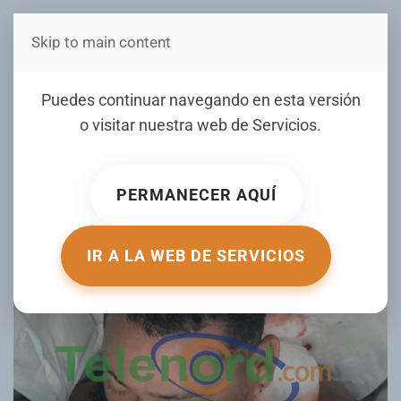
Skip to main content
Estás en Telenord Medios
Hieren joven a tiros en el
Puedes continuar navegando en esta versión
sector pueblo nuevo de
o visitar nuestra web de
Servicios
.
SFM
PERMANECER AQUÍ
ESCRITO POR TELENORD.COM EL
07 NOVIEMBRE 2024
.
PUBLICADO EN
LOCALES
.
IR A LA WEB DE SERVICIOS