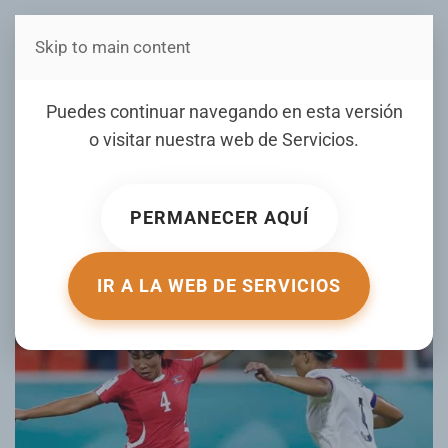
Skip to main content
Estás en Telenord Medios
Corea del Norte vence a
Puedes continuar navegando en esta versión
Estados Unidos y se
o visitar nuestra web de
Servicios
.
clasifica a la gran final del
Mundial Sub-17
PERMANECER AQUÍ
ESCRITO POR DIARIOLIBRE EL
31 OCTUBRE 2024
. PUBLICADO
EN
DEPORTES CON JUNIOR MATRILLÉ
.
IR A LA WEB DE SERVICIOS