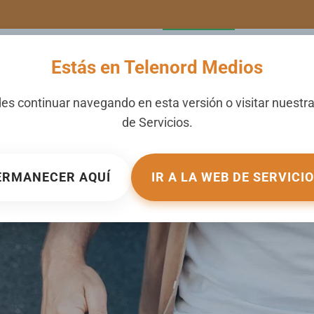
LERIA
NOTICIAS
CANALES
SECCIONES
NOSOTROS
Estás en Telenord Medios
o impactaría el bolsillo 
es continuar navegando en esta versión o visitar nuestr
de
Servicios
.
BLICADO EN
TU DINERO
.
ERMANECER AQUÍ
IR A LA WEB DE SERVICI