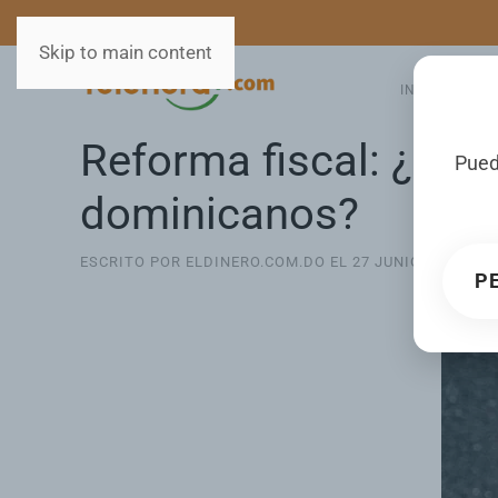
MEDIOS
SERVICIOS
Skip to main content
INICIO
GA
Reforma fiscal: ¿Cóm
Pued
dominicanos?
ESCRITO POR ELDINERO.COM.DO EL
27 JUNIO 2024
. PU
P