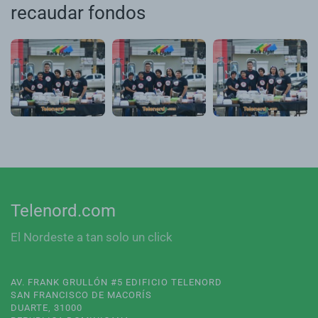
recaudar fondos
Telenord.com
El Nordeste a tan solo un click
AV. FRANK GRULLÓN #5 EDIFICIO TELENORD
SAN FRANCISCO DE MACORÍS
DUARTE, 31000