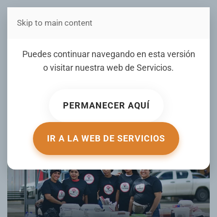
Skip to main content
Estás en Telenord Medios
DaConAmor realiza kermés
Puedes continuar navegando en esta versión
para recaudar fondos
o visitar nuestra web de
Servicios
.
ESCRITO POR TELENORD.COM.DO EL
01 DICIEMBRE 2025
.
PUBLICADO EN
GALERIA
.
PERMANECER AQUÍ
IR A LA WEB DE SERVICIOS