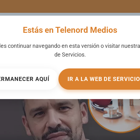
LERIA
NOTICIAS
CANALES
SECCIONES
NOSOTROS
Estás en Telenord Medios
 ni de salud
es continuar navegando en esta versión o visitar nuestr
de
Servicios
.
26
. PUBLICADO EN
OPINIÓN LOCAL
.
ERMANECER AQUÍ
IR A LA WEB DE SERVICI