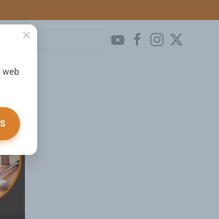
a web
OS