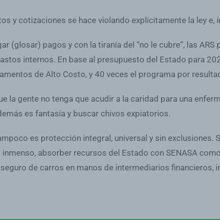
s y cotizaciones se hace violando explícitamente la ley e, i
r (glosar) pagos y con la tiranía del “no le cubre”, las ARS
astos internos. En base al presupuesto del Estado para 202
entos de Alto Costo, y 40 veces el programa por resultad
ue la gente no tenga que acudir a la caridad para una enferme
demás es fantasía y buscar chivos expiatorios.
tampoco es protección integral, universal y sin exclusiones. S
o inmenso, absorber recursos del Estado con SENASA como c
seguro de carros en manos de intermediarios financieros, inc