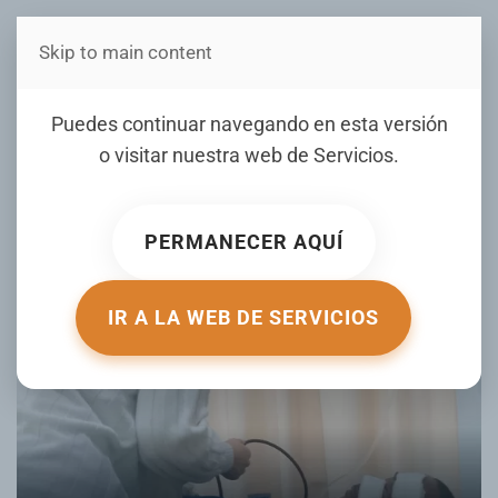
Skip to main content
Estás en Telenord Medios
Editorial de NTN: "Caos
Puedes continuar navegando en esta versión
sobre dos ruedas"
o visitar nuestra web de
Servicios
.
ESCRITO POR NOTICIERO TELENORD EL
22 MAY 2026
.
PUBLICADO EN
OPINIÓN LOCAL
.
PERMANECER AQUÍ
IR A LA WEB DE SERVICIOS